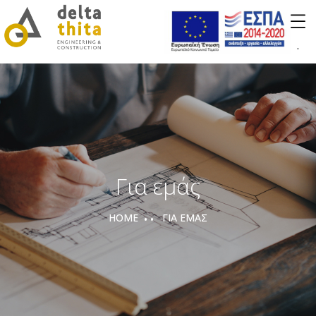
.
Για εμάς
HOME
ΓΙΑ ΕΜΆΣ